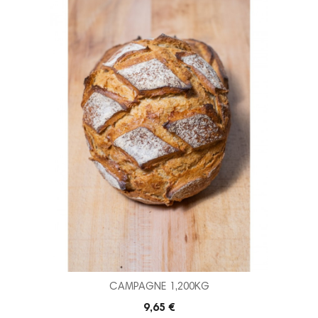
Prix
nous laisser 
aucune découp
DE
3j
CAMPAGNE 1,200KG
9,65 €