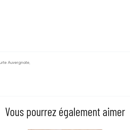
ourte Auvergnate,
Vous pourrez également aimer
Faible teneur 
Veillez à préc
choix de la dat