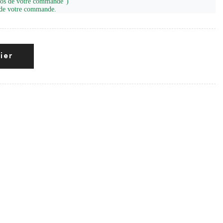
opos de votre commande")
n de votre commande.
ier