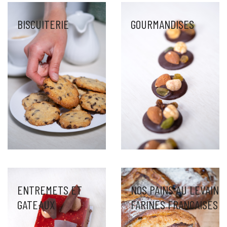
BISCUITERIE
GOURMANDISES
NOS PAINS AU LEVAIN
ENTREMETS ET
FARINES FRANCAISES
GATEAUX