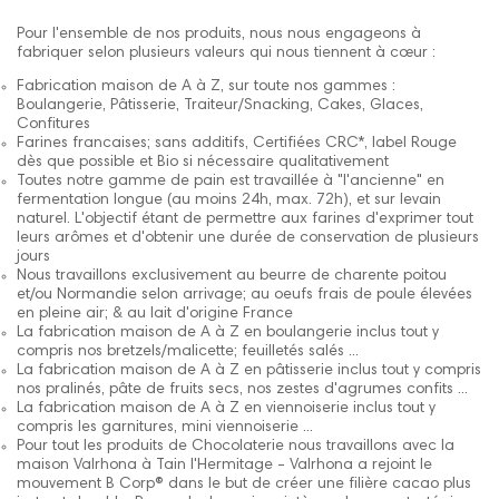
Pour l'ensemble de nos produits, nous nous engageons à
fabriquer selon plusieurs valeurs qui nous tiennent à cœur :
Fabrication maison de A à Z, sur toute nos gammes :
Boulangerie, Pâtisserie, Traiteur/Snacking, Cakes, Glaces,
Confitures
Farines francaises; sans additifs, Certifiées CRC*, label Rouge
dès que possible et Bio si nécessaire qualitativement
Toutes notre gamme de pain est travaillée à "l'ancienne" en
fermentation longue (au moins 24h, max. 72h), et sur levain
naturel. L'objectif étant de permettre aux farines d'exprimer tout
leurs arômes et d'obtenir une durée de conservation de plusieurs
jours
Nous travaillons exclusivement au beurre de charente poitou
et/ou Normandie selon arrivage; au oeufs frais de poule élevées
en pleine air; & au lait d'origine France
La fabrication maison de A à Z en boulangerie inclus tout y
compris nos bretzels/malicette; feuilletés salés ...
La fabrication maison de A à Z en pâtisserie inclus tout y compris
nos pralinés, pâte de fruits secs, nos zestes d'agrumes confits ...
La fabrication maison de A à Z en viennoiserie inclus tout y
compris les garnitures, mini viennoiserie ...
Pour tout les produits de Chocolaterie nous travaillons avec la
maison Valrhona à Tain l'Hermitage - Valrhona a rejoint le
mouvement B Corp® dans le but de créer une filière cacao plus