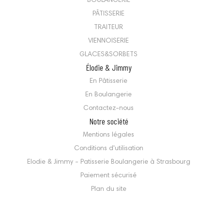
BOULANGERIE
PÂTISSERIE
TRAITEUR
VIENNOISERIE
GLACES&SORBETS
Élodie & Jimmy
En Pâtisserie
En Boulangerie
Contactez-nous
Notre société
Mentions légales
Conditions d'utilisation
Elodie & Jimmy - Patisserie Boulangerie à Strasbourg
Paiement sécurisé
Plan du site
Magasins
© 2026 - Elodie&Jimmy, votre boulangerie pâtisserie Strasbourgeoise