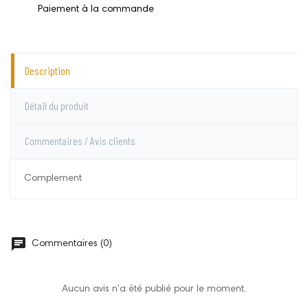
Paiement à la commande
Description
Détail du produit
Commentaires / Avis clients
Complement
Allergènes
Gluten
Commentaires (0)
amande
lactose
oeufs
Aucun avis n'a été publié pour le moment.