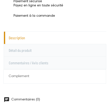
Paiement sécurisé
Payez en ligne en toute sécurité
Paiement à la commande
Description
Détail du produit
Commentaires / Avis clients
Complement
Allergènes
Lactose
Commentaires (0)
DELAIS DE COMMANDE
2j